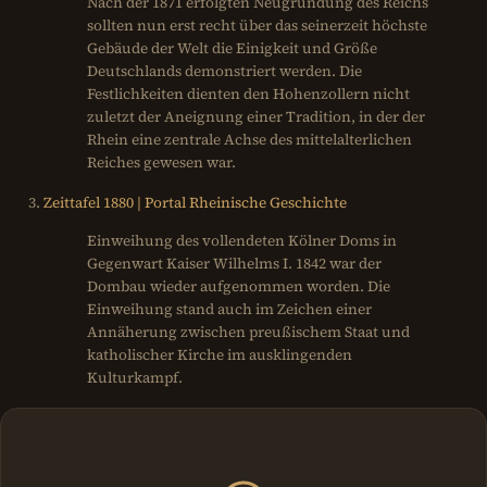
Nach der 1871 erfolgten Neugründung des Reichs
sollten nun erst recht über das seinerzeit höchste
Gebäude der Welt die Einigkeit und Größe
Deutschlands demonstriert werden. Die
Festlichkeiten dienten den Hohenzollern nicht
zuletzt der Aneignung einer Tradition, in der der
Rhein eine zentrale Achse des mittelalterlichen
Reiches gewesen war.
Zeittafel 1880 | Portal Rheinische Geschichte
Einweihung des vollendeten Kölner Doms in
Gegenwart Kaiser Wilhelms I. 1842 war der
Dombau wieder aufgenommen worden. Die
Einweihung stand auch im Zeichen einer
Annäherung zwischen preußischem Staat und
katholischer Kirche im ausklingenden
Kulturkampf.
Weitere Bereiche