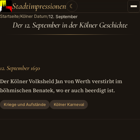
Stadtimpressionen
☾
Startseite
Kölner Datum
/
/
12. September
Startseite
Der 12. September in der Kölner Geschichte
Stadtführungen
Gutscheine
Kontakt
12. September 1650
Kategorien
▾
Der Kölner Volksheld Jan von Werth verstirbt im
böhmischen Benatek, wo er auch beerdigt ist.
Kriege und Aufstände
Kölner Karneval