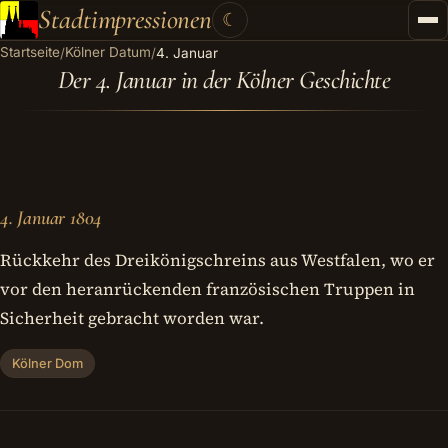
Stadtimpressionen
☾
Startseite
Kölner Datum
/
/
4. Januar
Startseite
Der 4. Januar in der Kölner Geschichte
Stadtführungen
Gutscheine
Kontakt
4. Januar 1804
Kategorien
▾
Rückkehr des Dreikönigschreins aus Westfalen, wo er
vor den heranrückenden französischen Truppen in
Sicherheit gebracht worden war.
Kölner Dom